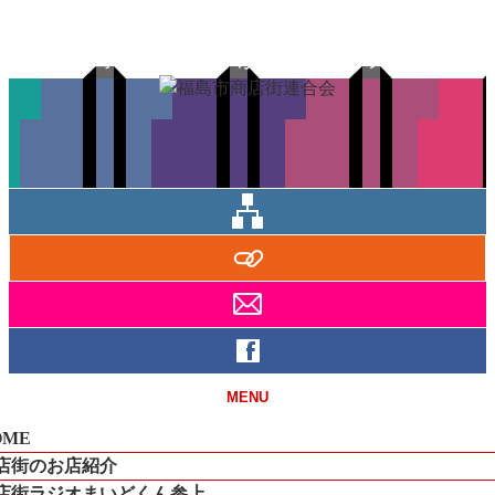
福島市の商店街ががっちりスクラム！
MENU
OME
店街のお店紹介
店街ラジオまいどくん参上