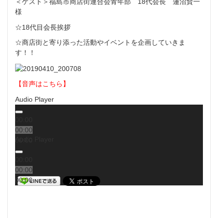
＜ゲスト＞福島市商店街連合会青年部 18代会長 蓮沼賢一
様
☆18代目会長挨拶
☆商店街と寄り添った活動やイベントを企画していきま
す！！
【音声はこちら】
Audio Player
00:00
00:00
Audio Player
00:00
00:00
00:00
00:00