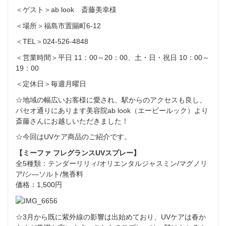
＜ゲスト＞ab look 斎藤美幸様
＜場所＞福島市置賜町6-12
＜TEL＞024-526-4848
＜営業時間＞平日 11：00～20：00、土・日・祝日 10：00～
19：00
＜定休日＞毎週月曜日
☆地域の幅広いお客様に愛され、駅からのアクセスも良し、
パセオ通りにあります美容院ab look（エービールック）より
斎藤さんにお越しいただきました！
☆今回はUVケア商品のご紹介です。
【ミーファ フレグランスUVスプレー】
全5種類：テンダーリリィ/オリエンタルジャスミン/マグノリ
ア/シ―ソルト/無香料
価格：1,500円
☆3月から既に紫外線の影響は出始めており、UVケアは春か