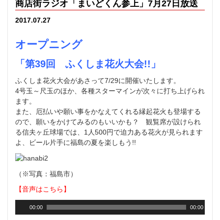
商店街ラジオ「まいどくん参上」7月27日放送
2017.07.27
オープニング
「第39回 ふくしま花火大会!!」
ふくしま花火大会があさって7/29に開催いたします。
4号玉～尺玉のほか、各種スターマインが次々に打ち上げられ
ます。
また、厄払いや願い事をかなえてくれる縁起花火も登場する
ので、願いをかけてみるのもいいかも？ 観覧席が設けられ
る信夫ヶ丘球場では、1人500円で迫力ある花火が見られます
よ、ビール片手に福島の夏を楽しもう!!
（※写真：福島市）
【音声はこちら】
00:00
00:00