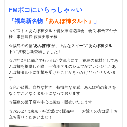
FMポコにいらっしゃ～い
「福島新名物
『あんぽ柿タルト』
」
＜ゲスト＞あんぽ柿タルト普及推進協議会 会長 和合アヤ子
様 事務局長 佐藤美奈子様
☆福島の名物“
あんぽ柿
”が、上品なスイーツ“
あんぽ柿タル
ト
”に変貌し新登場しました！
☆昨年2月に仙台で行われた交流会にて、福島の食材としてあ
んぽ柿を提供した際、一流ホテルのシェフがアレンジしたあ
んぽ柿タルトに衝撃を受けたことがきっかけだったといいま
す
☆色が綺麗、自然な甘さ、特徴的な食感、あんぽ柿の良さを
なくすことなくタルトになっております
☆福島の菓子店を中心に製造・販売いたします
☆7/26,27は東京・神楽坂にて販売中！！お近くの方は是非お
立ち寄りくださいませ！