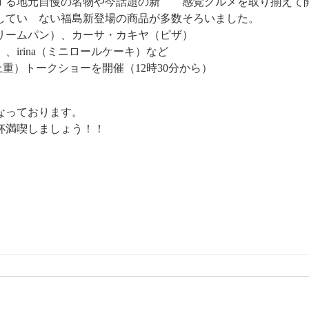
する地元自慢の名物や今話題の新 感覚グルメを取り揃えて
してい ない福島新登場の商品が多数そろいました。
リームパン）、カーサ・カキヤ（ピザ）
irina（ミニロールケーキ）など
上重）トークショーを開催（12時30分から）
なっております。
杯満喫しましょう！！