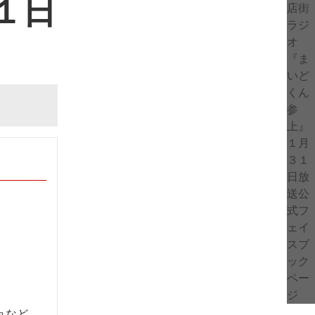
１日
ョなど、