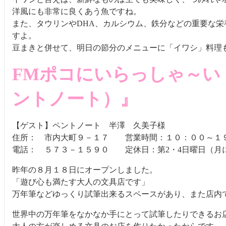
洋風にも非常に良くあう魚ですね。
また、タウリンやDHA、カルシウム、鉄分などの重要な
すよ。
豆まきと併せて、明日の節分のメニューに「イワシ」料理
FMポコにいらっしゃ～い『気
ントノート）』
【ゲスト】ペントノート 半澤 久美子様
住所： 市内大町９－１７ 営業時間：１０：００～１
電話： ５７３－１５９０ 定休日：第2・4日曜日（月
昨年の８月１８日にオープンしました。
「遊び心も満たす大人の文具店です」
万年筆などゆっくり試筆出来るスペースがあり、また店内
世界中の万年筆をなかなか手にとって試筆したりできるお