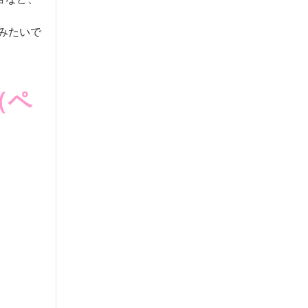
みたいで
（ペ