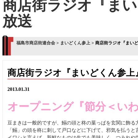
商店街ラジオ『まい
放送
福島市商店街連合会
>
まいどくん参上
>
商店街ラジオ『まい
商店街ラジオ『まいどくん参上
2013.01.31
オープニング『節分＜い
豆まきは一般的ですが、鰯の頭と柊の葉っぱを玄関に飾る
「鰯」の頭を柊に刺して戸口などに下げて、邪気を払うと
イワシと言えば、新鮮なものは生でも美味しく、つみれや