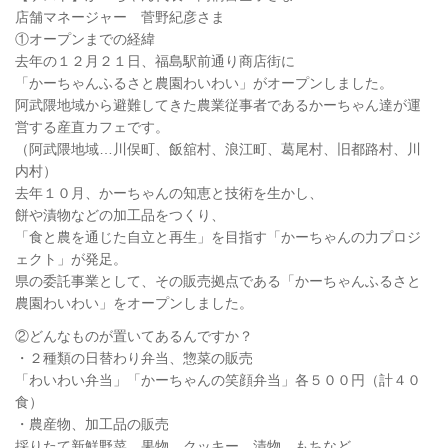
店舗マネージャー 菅野紀彦さま
①オープンまでの経緯
去年の１２月２１日、福島駅前通り商店街に
「かーちゃんふるさと農園わいわい」がオープンしました。
阿武隈地域から避難してきた農業従事者であるかーちゃん達が運
営する産直カフェです。
（阿武隈地域…川俣町、飯舘村、浪江町、葛尾村、旧都路村、川
内村）
去年１０月、かーちゃんの知恵と技術を生かし、
餅や漬物などの加工品をつくり、
「食と農を通じた自立と再生」を目指す「かーちゃんの力プロジ
ェクト」が発足。
県の委託事業として、その販売拠点である「かーちゃんふるさと
農園わいわい」をオープンしました。
②どんなものが置いてあるんですか？
・２種類の日替わり弁当、惣菜の販売
「わいわい弁当」「かーちゃんの笑顔弁当」各５００円（計４０
食）
・農産物、加工品の販売
採りたて新鮮野菜、果物、クッキー、漬物、もちなど