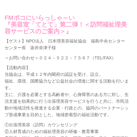
FMポコにいらっしゃ～い
『美容室「てとて」第二弾！＜訪問福祉理美
容サービスのご案内＞』
【ゲスト】NPO法人 日本理美容福祉協会 福島中央センター
センター長 坂井奈津子様
＜お問い合わせ＞０２４－５２２－７５６７（TEL/FAX）
【活動内容】
当協会は、平成１２年内閣府の認証を受け、設立。
福祉、環境、国際協力など公益社会の増進に関する活動を行いま
す。
主に、介護を必要とする高齢者や、心身障害のある方に対し、生
活支援を効果的に行う出張理美容サービスを行うと共に、市民活
動や地域活性を推進する企業・行政との、協同のパートナーシッ
プ形成事業を目的とした、地域密着型の福祉活動です。
①出張理美容（訪問）カウンセリング
②人材育成のための福祉理美容の研修・教育事業