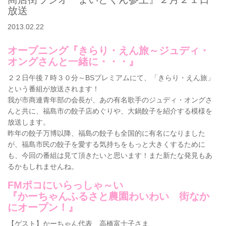
放送
2013.02.22
オープニング『きらり・えん旅～ジュディ・
オングさんと一緒に・・・』
２２日午後７時３０分～BSプレミアムにて、「きらり・えん旅」
という番組が放送されます！
我が市商連青年部の会長が、あの有名歌手のジュディ・オングさ
んと共に、福島市の餃子店めぐりや、大鍋餃子を紹介する模様を
放送します。
昨年の餃子万博以降、福島の餃子も全国的に有名になりました
が、福島市民の餃子を愛する気持ちをもっと大きくするために
も、今回の番組は見て頂きたいと思います！また新たな発見もあ
るかもしれませんね。
FMポコにいらっしゃ～い
『かーちゃんふるさと農園わいわい 街なか
にオープン！』
【ゲスト】かーちゃん代表 高橋富士子さま