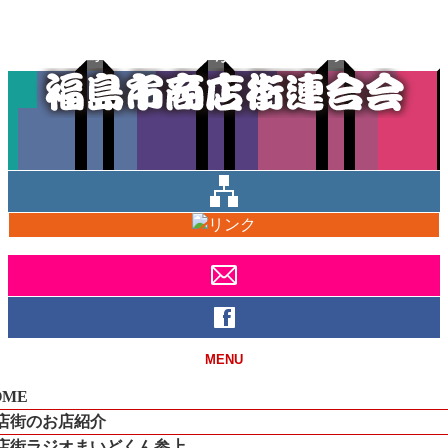
福島市の商店街ががっちりスクラム！
MENU
OME
店街のお店紹介
店街ラジオまいどくん参上