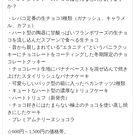
か？
・レパコ定番の生チョコ3種類（ガナッシュ、キャラメ
ル、カフェ）
・ハート型の陶器に甘酸っぱいフランボワーズの生チョ
コを流し込んだスプーンで食べる生チョコ
・昔から親しまれている”エタニティ”というバニラクッ
キーにチョコレートをコーティングした冬期限定のチョ
コレートクッキー
・チョコレート生地にバナナベーストを混ぜ込んで焼き
上げたスタイリッシュなバナナケーキ
・可愛らしいバック型の箱に入ったペカンナッツ2種類
・キュートなハート型の濃厚なトリュフケーキ
・ハートトリュフ（新発売）
・チョコ好きにはたまらない極上のチョコを使い蒸し焼
きにしたケーキ
・プレミアムテリーヌショコラ
☆600円～1,500円の価格帯。