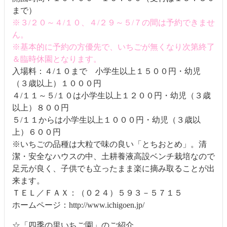
まで）
※３/２０～４/１０、４/２９～５/７の間は予約できませ
ん。
※基本的に予約の方優先で、いちごが無くなり次第終了
＆臨時休園となります。
入場料：４/１０まで 小学生以上１５００円・幼児
（３歳以上）１０００円
４/１１～５/１０は小学生以上１２００円・幼児（３歳
以上）８００円
５/１１からは小学生以上１０００円・幼児（３歳以
上）６００円
※いちごの品種は大粒で味の良い「とちおとめ」。清
潔・安全なハウスの中、土耕養液高設ベンチ栽培なので
足元が良く、子供でも立ったまま楽に摘み取ることが出
来ます。
ＴＥＬ／ＦＡＸ：（０２４）５９３－５７１５
ホームページ：http://www.ichigoen.jp/
☆「四季の里いちご園」のご紹介