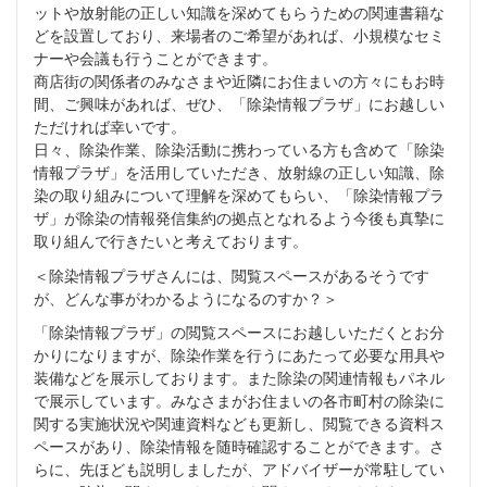
ットや放射能の正しい知識を深めてもらうための関連書籍な
どを設置しており、来場者のご希望があれば、小規模なセミ
ナーや会議も行うことができます。
商店街の関係者のみなさまや近隣にお住まいの方々にもお時
間、ご興味があれば、ぜひ、「除染情報プラザ」にお越しい
ただければ幸いです。
日々、除染作業、除染活動に携わっている方も含めて「除染
情報プラザ」を活用していただき、放射線の正しい知識、除
染の取り組みについて理解を深めてもらい、「除染情報プラ
ザ」が除染の情報発信集約の拠点となれるよう今後も真摯に
取り組んで行きたいと考えております。
＜除染情報プラザさんには、閲覧スペースがあるそうです
が、どんな事がわかるようになるのすか？＞
「除染情報プラザ」の閲覧スペースにお越しいただくとお分
かりになりますが、除染作業を行うにあたって必要な用具や
装備などを展示しております。また除染の関連情報もパネル
で展示しています。みなさまがお住まいの各市町村の除染に
関する実施状況や関連資料なども更新し、閲覧できる資料ス
ペースがあり、除染情報を随時確認することができます。さ
らに、先ほども説明しましたが、アドバイザーが常駐してい