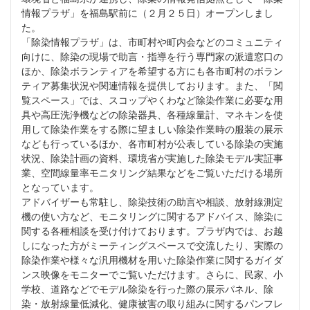
情報プラザ」を福島駅前に（２月２５日）オープンしまし
た。
「除染情報プラザ」は、市町村や町内会などのコミュニティ
向けに、除染の現場で助言・指導を行う専門家の派遣窓口の
ほか、除染ボランティアを希望する方にも各市町村のボラン
ティア募集状況や関連情報を提供しております。また、「閲
覧スペース」では、スコップやくわなど除染作業に必要な用
具や高圧洗浄機などの除染器具、各種線量計、マネキンを使
用して除染作業をする際に望ましい除染作業時の服装の展示
なども行っているほか、各市町村が公表している除染の実施
状況、除染計画の資料、環境省が実施した除染モデル実証事
業、空間線量率モニタリング結果などをご覧いただける場所
となっています。
アドバイザーも常駐し、除染技術の助言や相談、放射線測定
機の使い方など、モニタリングに関するアドバイス、除染に
関する各種相談を受け付けております。プラザ内では、お越
しになった方がミーティングスペースで交流したり、実際の
除染作業や様々な汎用機材を用いた除染作業に関するガイダ
ンス映像をモニターでご覧いただけます。さらに、民家、小
学校、道路などでモデル除染を行った際の展示パネル、除
染・放射線量低減化、健康被害の取り組みに関するパンフレ