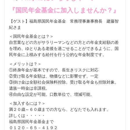
『国民年金基金に加入しませんか？』
【ゲスト】福島県国民年金基金 常務理事兼事務長 建藤智
紀さま
＜国民年金基金とは？＞
自営業などの方がサラリーマンなどの方との年金支給額の差
を埋め、ゆとりある老後を過ごせることができるように、国
民年金に上積みする給付を行う公的な年金制度です。
＜メリットは？＞
①終身年金が基本ですので、長生きリスクに対応
②受け取る年金額は、物価などに影響せず、一定
③掛け金は全額社会保険料控除。受け取る年金も控除対象。
遺族一時金は非課税。
④自由な設定が可能。口数単位で、増減可能。
＜加入するには？＞
満２０歳～６０歳までの方なら、どなたでも入れます。
詳しくは・・・・・
福島県国民年金基金まで
０１２０－６５－４１９２