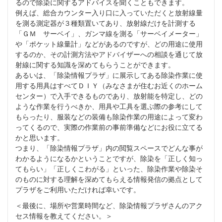
るので除染に関するアドバイスを聞くこともできます。
例えば、総合カウンター入り口に入っていただくと放射線量
を測る測定器が３種類置いてあり、放射線だけを計測する
「ＧＭ サーベイ」、ガンマ線を測る「サーベイメーター」
や「ポケット線量計」などがあるのですが、どの用途に使用
するのか、その計測方法やアドバイザーへの相談を通じて放
射線に関する知識を深めてもらうことができます。
あるいは、「除染情報プラザ」に展示してある除染作業に使
用する用具はすべてＤＩＹ（みなさまが住むお近くのホーム
センター）で入手できるものであり、放射能を特定し、どの
ような作業を行うべきか、用具や工具を選ぶ際の参考にして
もらったり、服装などの装備も除染作業の用途によって変わ
ってくるので、実際の作業前の事前準備などにお役に立てる
かと思います。
つまり、「除染情報プラザ」内の閲覧スペースでどんな事が
わかるようになるかということですが、除染を「正しく知っ
てもらい」「正しくこわがる」といった、除染作業や除染そ
のものに対する理解を深めてもらえる情報発信の拠点として
プラザをご利用いただければ幸いです。
＜最後に、場所や営業時間など、除染情報プラザさんのアク
セス情報を教えてください。＞