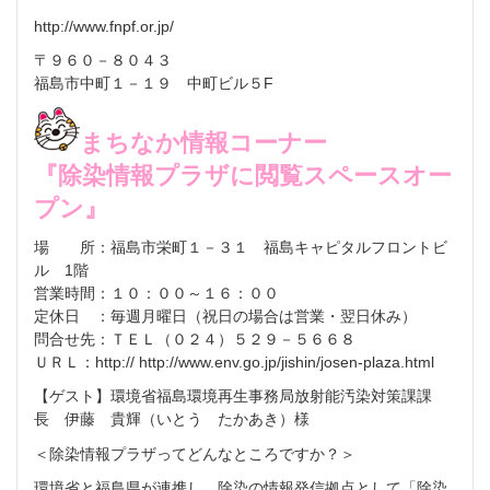
http://www.fnpf.or.jp/
〒９６０－８０４３
福島市中町１－１９ 中町ビル５F
まちなか情報コーナー
『除染情報プラザに閲覧スペースオー
プン』
場 所：福島市栄町１－３１ 福島キャピタルフロントビ
ル 1階
営業時間：１０：００～１６：００
定休日 ：毎週月曜日（祝日の場合は営業・翌日休み）
問合せ先：ＴＥＬ（０２４）５２９－５６６８
ＵＲＬ：http:// http://www.env.go.jp/jishin/josen-plaza.html
【ゲスト】環境省福島環境再生事務局放射能汚染対策課課
長 伊藤 貴輝（いとう たかあき）様
＜除染情報プラザってどんなところですか？＞
環境省と福島県が連携し、除染の情報発信拠点として「除染