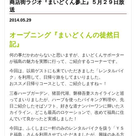
商店街ラジオ『まいどくん参上』５月２９日放
送
2014.05.29
オープニング『まいどくんの徒然日
記』
何の事だかわからないと思いますが、まいどくんサポーター
が福島の魅力を実際に行って、ご紹介するコーナーです。
今回は、以前ゲストにも来ていただきました「レンタルバイ
ク」を利用して、日帰り旅をしてまいりました。
おススメ日帰りコースとして、ご紹介しますね～！
三春ハーブガーデン、猪苗代湖、磐梯吾妻スカイラインと巡
ってまいりましたが、ハーブを使ったバイキング料理や、先
日ご紹介したそばソフト、好きな道ナンバーワンに輝いたス
カイライン、どこも最高のロケーションで、改めて福島に住
んでいて良かったと実感しました！
今回は、ふくしまに一軒のみのレンタルバイクを扱う「ＹＳ
Ｐ福島」さんを利用させていただきましたが、興味のある方