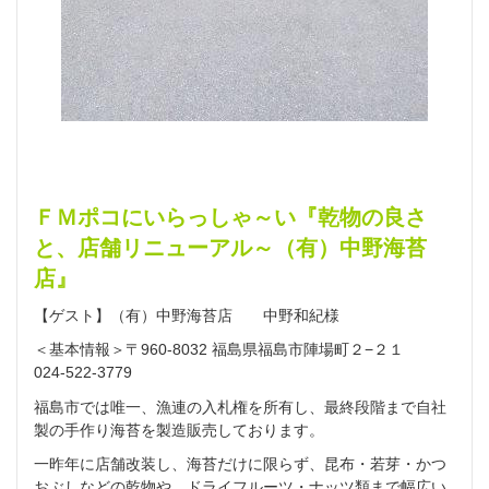
ＦＭポコにいらっしゃ～い『乾物の良さ
と、店舗リニューアル～（有）中野海苔
店』
【ゲスト】（有）中野海苔店 中野和紀様
＜基本情報＞〒960-8032 福島県福島市陣場町２−２１
024-522-3779
福島市では唯一、漁連の入札権を所有し、最終段階まで自社
製の手作り海苔を製造販売しております。
一昨年に店舗改装し、海苔だけに限らず、昆布・若芽・かつ
おぶしなどの乾物や、ドライフルーツ・ナッツ類まで幅広い