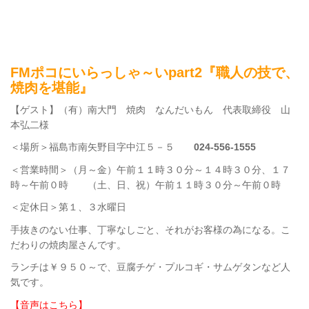
FMポコにいらっしゃ～いpart2『職人の技で、
焼肉を堪能』
【ゲスト】（有）南大門 焼肉 なんだいもん 代表取締役 山
本弘二様
＜場所＞福島市南矢野目字中江５－５
024-556-1555
＜営業時間＞（月～金）午前１１時３０分～１４時３０分、１７
時～午前０時 （土、日、祝）午前１１時３０分～午前０時
＜定休日＞第１、３水曜日
手抜きのない仕事、丁寧なしごと、それがお客様の為になる。こ
だわりの焼肉屋さんです。
ランチは￥９５０～で、豆腐チゲ・プルコギ・サムゲタンなど人
気です。
【音声はこちら】