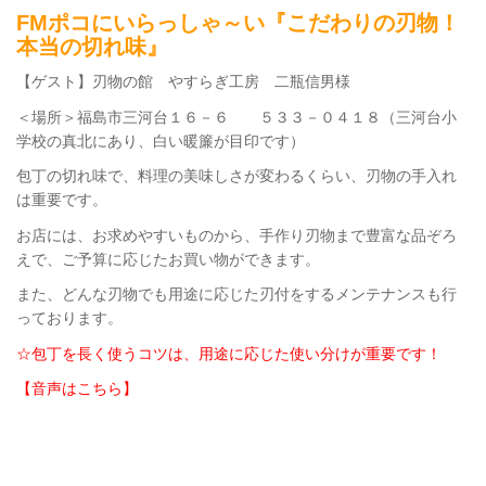
FMポコにいらっしゃ～い『こだわりの刃物！
本当の切れ味』
【ゲスト】刃物の館 やすらぎ工房 二瓶信男様
＜場所＞福島市三河台１６－６ ５３３－０４１８（三河台小
学校の真北にあり、白い暖簾が目印です）
包丁の切れ味で、料理の美味しさが変わるくらい、刃物の手入れ
は重要です。
お店には、お求めやすいものから、手作り刃物まで豊富な品ぞろ
えで、ご予算に応じたお買い物ができます。
また、どんな刃物でも用途に応じた刃付をするメンテナンスも行
っております。
☆包丁を長く使うコツは、用途に応じた使い分けが重要です！
【音声はこちら】