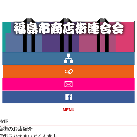
福島市の商店街ががっちりスクラム！
MENU
OME
店街のお店紹介
店街ラジオまいどくん参上